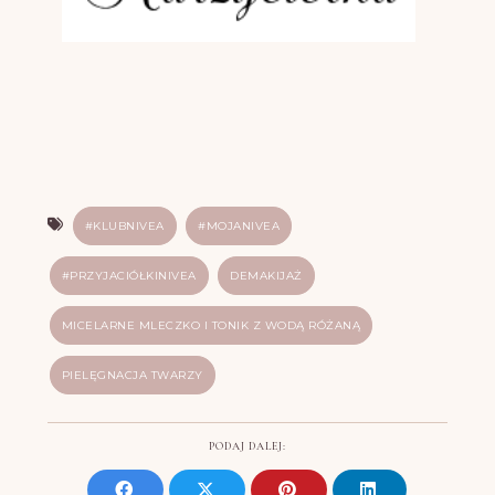
#KLUBNIVEA
#MOJANIVEA
#PRZYJACIÓŁKINIVEA
DEMAKIJAŻ
MICELARNE MLECZKO I TONIK Z WODĄ RÓŻANĄ
PIELĘGNACJA TWARZY
PODAJ DALEJ: