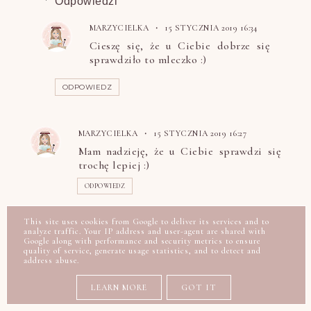
Odpowiedzi
MARZYCIELKA
15 STYCZNIA 2019 16:34
Cieszę się, że u Ciebie dobrze się
sprawdziło to mleczko :)
ODPOWIEDZ
MARZYCIELKA
15 STYCZNIA 2019 16:27
Mam nadzieję, że u Ciebie sprawdzi się
trochę lepiej :)
ODPOWIEDZ
This site uses cookies from Google to deliver its services and to
A
16 STYCZNIA 2019 19:30
analyze traffic. Your IP address and user-agent are shared with
Google along with performance and security metrics to ensure
W moim przypadku mleczka to też nie
quality of service, generate usage statistics, and to detect and
ulubieńcy i tak jak Ty lubię płyny micelarne
address abuse.
nivea, choć i tak częściej kupuję garniera :)
LEARN MORE
GOT IT
ODPOWIEDZ