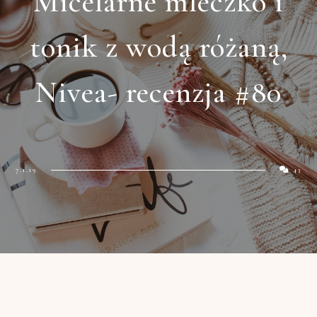
Micelarne mleczko i
tonik z wodą różaną,
Nivea- recenzja #80
7.1.19
43