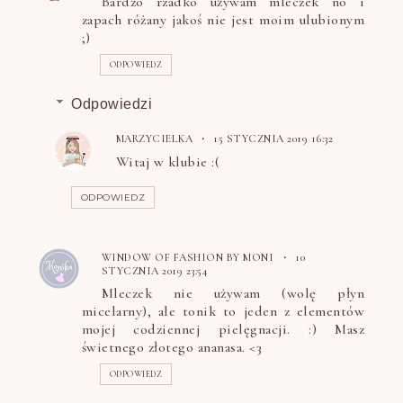
Bardzo rzadko używam mleczek no i
zapach różany jakoś nie jest moim ulubionym
;)
ODPOWIEDZ
Odpowiedzi
MARZYCIELKA
15 STYCZNIA 2019 16:32
Witaj w klubie :(
ODPOWIEDZ
WINDOW OF FASHION BY MONI
10
STYCZNIA 2019 23:54
Mleczek nie używam (wolę płyn
micelarny), ale tonik to jeden z elementów
mojej codziennej pielęgnacji. :) Masz
świetnego złotego ananasa. <3
ODPOWIEDZ