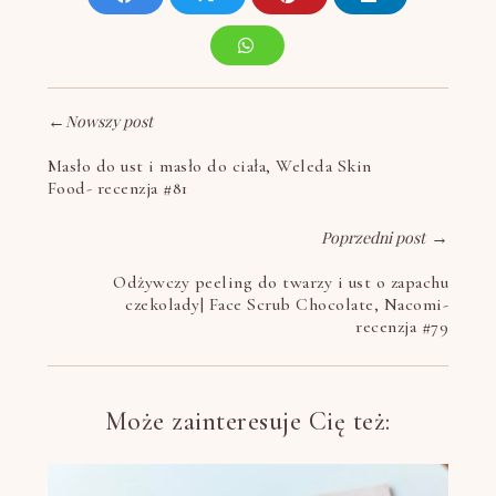
←
Nowszy post
Masło do ust i masło do ciała, Weleda Skin
Food- recenzja #81
Poprzedni post
→
Odżywczy peeling do twarzy i ust o zapachu
czekolady| Face Scrub Chocolate, Nacomi-
recenzja #79
Może zainteresuje Cię też: