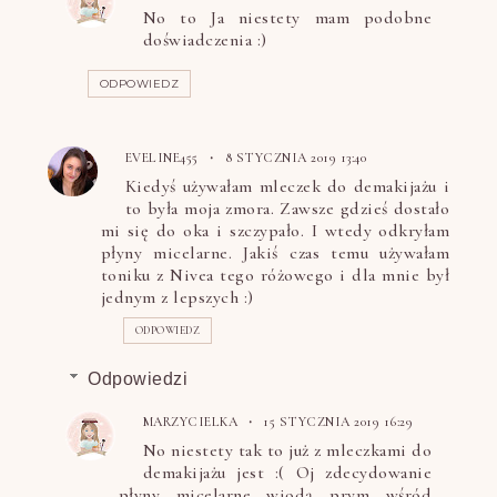
No to Ja niestety mam podobne
doświadczenia :)
ODPOWIEDZ
EVELINE455
8 STYCZNIA 2019 13:40
Kiedyś używałam mleczek do demakijażu i
to była moja zmora. Zawsze gdzieś dostało
mi się do oka i szczypało. I wtedy odkryłam
płyny micelarne. Jakiś czas temu używałam
toniku z Nivea tego różowego i dla mnie był
jednym z lepszych :)
ODPOWIEDZ
Odpowiedzi
MARZYCIELKA
15 STYCZNIA 2019 16:29
No niestety tak to już z mleczkami do
demakijażu jest :( Oj zdecydowanie
płyny micelarne wiodą prym wśród