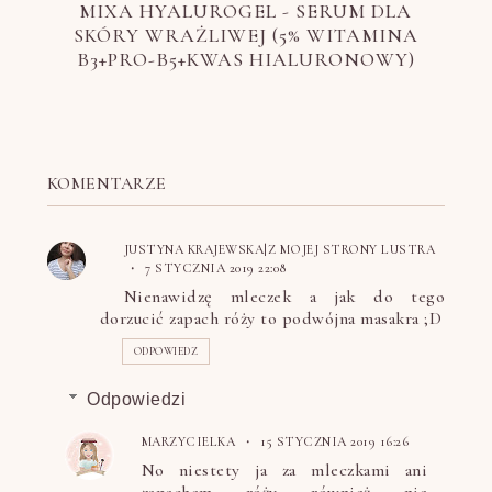
MIXA HYALUROGEL - SERUM DLA
SKÓRY WRAŻLIWEJ (5% WITAMINA
B3+PRO-B5+KWAS HIALURONOWY)
KOMENTARZE
JUSTYNA KRAJEWSKA|Z MOJEJ STRONY LUSTRA
7 STYCZNIA 2019 22:08
Nienawidzę mleczek a jak do tego
dorzucić zapach róży to podwójna masakra ;D
ODPOWIEDZ
Odpowiedzi
MARZYCIELKA
15 STYCZNIA 2019 16:26
No niestety ja za mleczkami ani
zapachem róży również nie