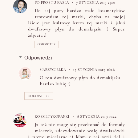
PO PROSTU KASIA
7 STYCZNIA 2019 23:00
Do tej pory bardzo mało kosmetyków
testowałam tej marki, chyba na mojej
liście jest kultowy krem tej marki i jakiś
dwufazowy plyn do demakijażu :) Super
zdjecia :)
ODPOWIEDZ
Odpowiedzi
MARZYCIELKA
15 STYCZNIA 2019 16:28
O ten dwufazowy płyn do demakijażu
bardzo lubię :)
ODPOWIEDZ
KOSMETYKOFANKI
8 STYCZNIA 2019 10:22
Ja też nie mogę się przekonać do formuły
mleczek, zdecydowanie wolę dwufazówki
i płyny micelarne :) Mam z tej serii żel i