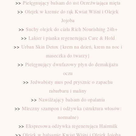
>>
Pielęgnujący balsam do ust Orzeźwiająca mięta
>>
Olejek w kremie do rąk Kwiat Wiśni i Olejek
Jojoba
>>
Suchy olejek do ciała Rich Nourishing 24h+
>>
Lakier i pianka regenerująca Care & Hold
>>
Urban Skin Detox {krem na dzień, krem na noc i
maseczka do twarzy}
>>
Pielęgnujący dwufazowy płyn do demakijażu
oczu
>>
Jedwabisty mus pod prysznic o zapachu
rabarbaru i maliny
>>
Nawilżający balsam do opalania
>>
Mleczny szampon i odżywka (struktura włosów:
normalne)
>>
Ekspresowa odżywka regenerująca Hairmilk
>>
Olejek w balsamie Kwiat Wiśni i Olejek Jojoba