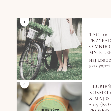
TAG: 50
PRZYPA
O MNIE 
MNIE LEPI
HEJ ŁOBUZY
post pojawi
ULUBIE
KOSMET
& MAJ &
2019 {KO
PROFESS