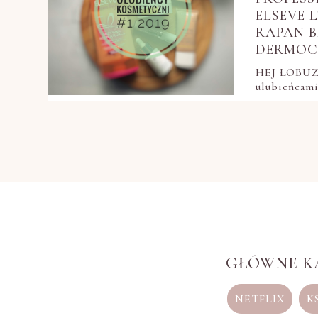
ELSEVE L
RAPAN B
DERMOCO
HEJ ŁOBUZY
ulubieńcam
GŁÓWNE K
NETFLIX
K