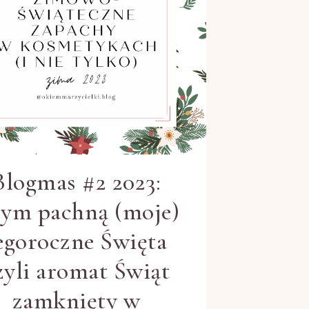
Blogmas #2 2023:
ym pachną (moje)
egoroczne Święta
zyli aromat Świąt
zamknięty w