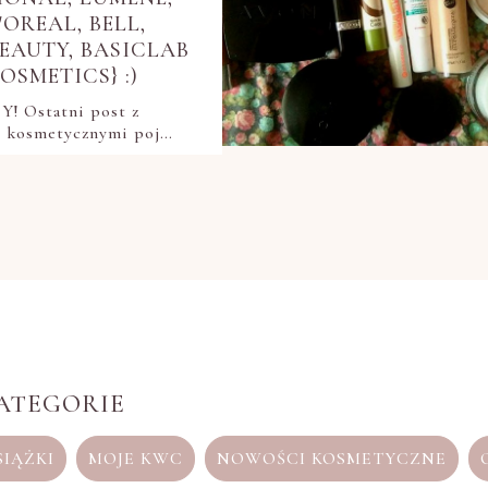
'OREAL, BELL,
EAUTY, BASICLAB
SMETICS} :)
! Ostatni post z
i kosmetycznymi poj…
ATEGORIE
SIĄŻKI
MOJE KWC
NOWOŚCI KOSMETYCZNE