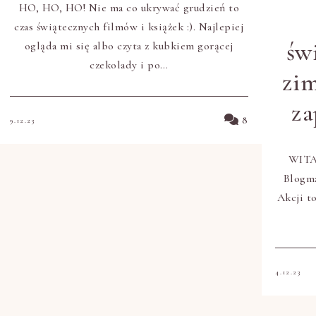
HO, HO, HO! Nie ma co ukrywać grudzień to
czas świątecznych filmów i książek :). Najlepiej
świ
ogląda mi się albo czyta z kubkiem gorącej
czekolady i po…
zi
za
8
9.12.23
WITAJ
Blogma
Akcji to
4.12.23