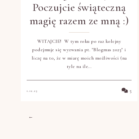
Poczujcie świąteczną
magię razem ze mną :)
WITAJCIE! W tym roku po raz kolejny
podejmuje się wyzwania pt. "Blogmas 2023" i
liczę na to, że w miarę moich możliwości (na
tyle na ile…
5
1.12.23
←