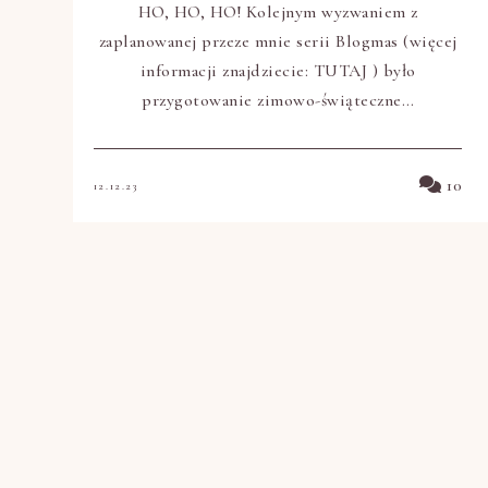
HO, HO, HO! Kolejnym wyzwaniem z
zaplanowanej przeze mnie serii Blogmas (więcej
informacji znajdziecie: TUTAJ ) było
przygotowanie zimowo-świąteczne…
10
12.12.23