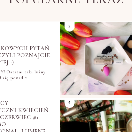
DKOWYCH PYTAŃ
CZYLI POZNAJCIE
EJ :)
! Ostatni taki luźny
ł się ponad 2 …
ŃCY
YCZNI KWIECIEŃ
 CZERWIEC #1
BO
IONAL, LUMENE,