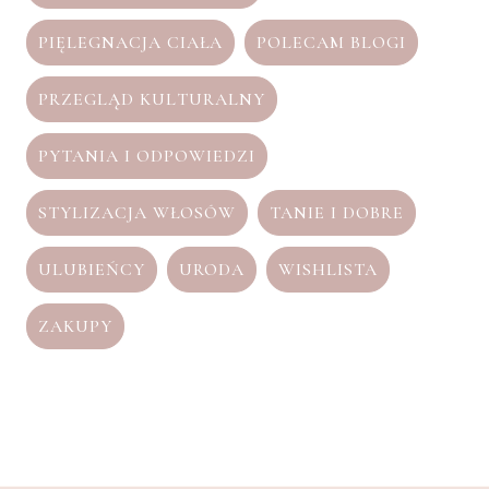
PIĘLEGNACJA CIAŁA
POLECAM BLOGI
PRZEGLĄD KULTURALNY
PYTANIA I ODPOWIEDZI
STYLIZACJA WŁOSÓW
TANIE I DOBRE
ULUBIEŃCY
URODA
WISHLISTA
ZAKUPY