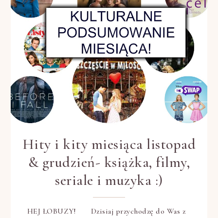
Hity i kity miesiąca listopad
& grudzień- książka, filmy,
seriale i muzyka :)
HEJ ŁOBUZY! Dzisiaj przychodzę do Was z