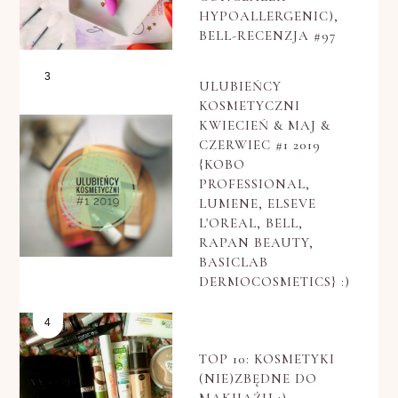
HYPOALLERGENIC),
BELL-RECENZJA #97
ULUBIEŃCY
KOSMETYCZNI
KWIECIEŃ & MAJ &
CZERWIEC #1 2019
{KOBO
PROFESSIONAL,
LUMENE, ELSEVE
L'OREAL, BELL,
RAPAN BEAUTY,
BASICLAB
DERMOCOSMETICS} :)
TOP 10: KOSMETYKI
(NIE)ZBĘDNE DO
MAKIJAŻU :)