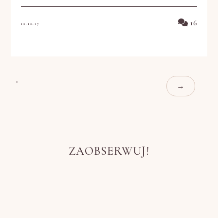
16
12.12.17
←
→
ZAOBSERWUJ!