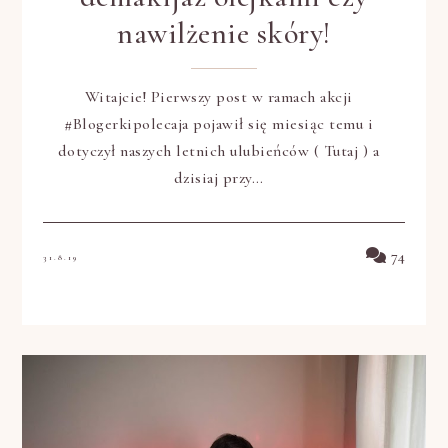
nawilżenie skóry!
Witajcie! Pierwszy post w ramach akcji
#Blogerkipolecaja pojawił się miesiąc temu i
dotyczył naszych letnich ulubieńców ( Tutaj ) a
dzisiaj przy…
74
31.8.19