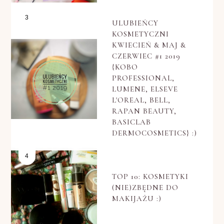
ULUBIEŃCY
KOSMETYCZNI
KWIECIEŃ & MAJ &
CZERWIEC #1 2019
{KOBO
PROFESSIONAL,
LUMENE, ELSEVE
L'OREAL, BELL,
RAPAN BEAUTY,
BASICLAB
DERMOCOSMETICS} :)
TOP 10: KOSMETYKI
(NIE)ZBĘDNE DO
MAKIJAŻU :)