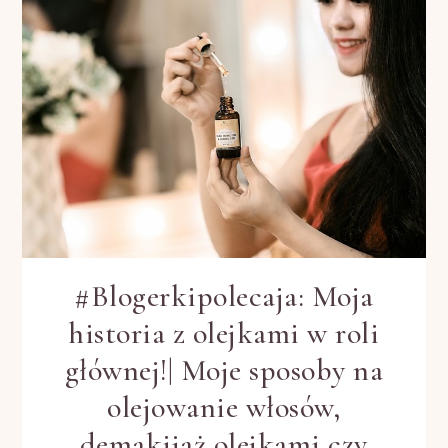
#Blogerkipolecaja: Moja
historia z olejkami w roli
głównej!| Moje sposoby na
olejowanie włosów,
demakijaż olejkami czy