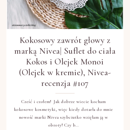
Kokosowy zawrót głowy z
marką Nivea| Suflet do ciała
Kokos i Olejek Monoi
(Olejek w kremie), Nivea-
recenzja #107
Cześć i czołem! Jak dobrze wiecie kocham
kokosowe kosmetyki, więc kiedy dotarła do mnie
nowość marki Nivea szybciutko wzięłam ją w
obroty! Czy b…