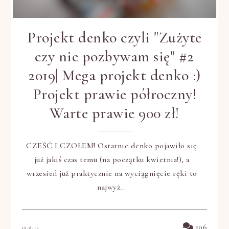
Projekt denko czyli "Zużyte
czy nie pozbywam się" #2
2019| Mega projekt denko :)
Projekt prawie półroczny!
Warte prawie 900 zł!
CZEŚĆ I CZOŁEM! Ostatnie denko pojawiło się
już jakiś czas temu (na początku kwietnia!), a
wrzesień już praktycznie na wyciągnięcie ręki to
najwyż…
106
16.8.19