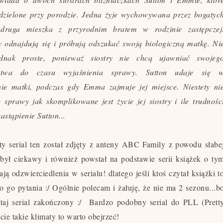
zdzielone przy porodzie. Jedna żyje wychowywana przez bogatyc
 druga mieszka z przyrodnim bratem w rodzinie zastępczej
 odnajdują się i próbują odszukać swoją biologiczną matkę. Ni
ednak proste, ponieważ siostry nie chcą ujawniać swojeg
ństwa do czasu wyjaśnienia sprawy. Sutton udaje się 
ie matki, podczas gdy Emma zajmuje jej miejsce. Niestety ni
e sprawy jak skomplikowane jest życie jej siostry i ile trudnośc
zastąpienie Sutton...
ty serial ten został zdjęty z anteny ABC Family z powodu słabe
ył ciekawy i również powstał na podstawie serii książek o ty
ją odzwierciedlenia w serialu! dlatego jeśli ktoś czytał książki t
o go pytania :/ Ogólnie polecam i żałuję, że nie ma 2 sezonu...b
utaj serial zakończony :/ Bardzo podobny serial do PLL (Prett
icie takie klimaty to warto obejrzeć!