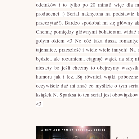
odcinków i to tylko po 20 minut! więc dla mn
producenci :) Serial nakręcona na podstawie
przeczytać!). Bardzo spodobał mi się główny ak
Chemię pomiędzy głównymi bohaterami widać od
gołym okiem <3 No cóż taka dusza romantyczk
tajemnice, przeszłość i wiele wiele innych! Na 
będzie...ale rozumiem...ciągnąć wątek na siłę n
niestety bo jeśli chcemy to obejrzymy wszyst
humoru jak i łez...Są również wątki poboczne
oczywiście dać mi znać co myślicie o tym seria
książek N. Sparksa to ten serial jest obowiązko
<3
Serial opo