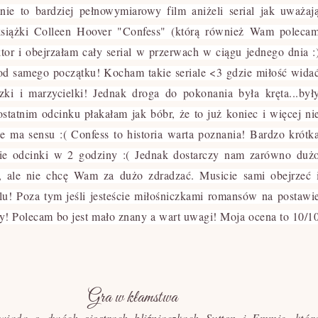
ie to bardziej pełnowymiarowy film aniżeli serial jak uważaj
 książki Colleen Hoover "Confess" (którą również Wam poleca
tor i obejrzałam cały serial w przerwach w ciągu jednego dnia :
 samego początku! Kocham takie seriale <3 gdzie miłość wida
i i marzycielki! Jednak droga do pokonania była kręta...był
ostatnim odcinku płakałam jak bóbr, że to już koniec i więcej ni
ie ma sensu :( Confess to historia warta poznania! Bardzo krótk
kie odcinki w 2 godziny :( Jednak dostarczy nam zarówno duż
, ale nie chcę Wam za dużo zdradzać. Musicie sami obejrzeć 
lu! Poza tym jeśli jesteście miłośniczkami romansów na postawi
wy! Polecam bo jest mało znany a wart uwagi! Moja ocena to 10/1
Gra w kłamstwa
wiada o dwóch siostrach bliźniaczkach Sutton i Emmie, któr