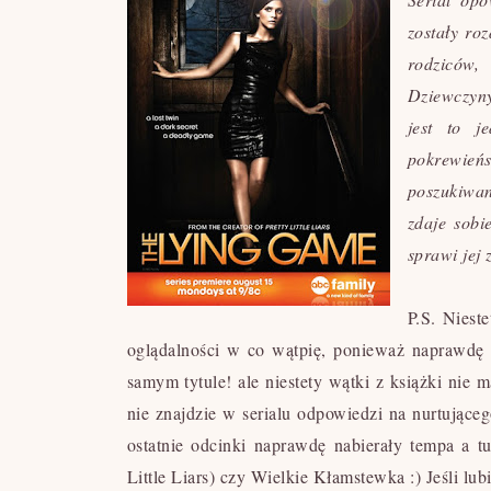
zostały ro
rodziców,
Dziewczyny
jest to j
pokrewie
poszukiwan
zdaje sobi
sprawi jej 
P.S.
Nieste
oglądalności w co wątpię, ponieważ naprawdę b
samym tytule! ale niestety wątki z książki nie ma
nie znajdzie w serialu odpowiedzi na nurtująceg
ostatnie odcinki naprawdę nabierały tempa a t
Little Liars) czy Wielkie Kłamstewka :) Jeśli lub