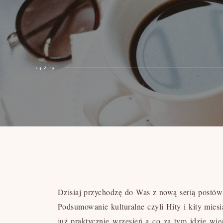
24.8.19
Dzisiaj przychodzę do Was z nową serią postów 
Podsumowanie kulturalne czyli Hity i kity miesi
już praktycznie wrzesień a co za tym idzie wi