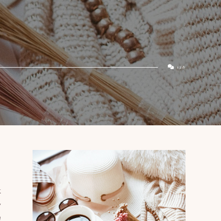
128
k
y
!