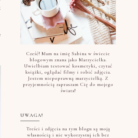
k
e
Cześć! Mam na imię Sabina w świecie
blogowym znana jako Marzycielka.
Uwielbiam testować kosmetyki, czytać
książki, oglądać filmy i robić zdjęcia.
Jestem niepoprawną marzycielką. Z
przyjemnością zapraszam Cię do mojego
świata!
UWAGA!
Treści i zdjęcia na tym blogu są moją
własnością i nie wykorzystuj ich bez