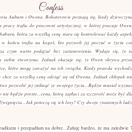
Confess
toria Auburn i Owena. Bohaterowie poznają się, kiedy dziewczyn
 pracy trafia do pracowni artystycznej, w której pracuje Owen
 Auburn, która za wszelką cenę stara się kontrolować każdy aspek
, w końcu trafia na kogoś, kto pozwoli jej poczuć w życiu co
za czym warto podążać bez zastanowienia. Wydaje się, że t
la siebie stworzona. Jednak okazuje się, że Owen skrywa prze
ice, które mogą zaważyć na ich związku. Kiedy prawda wychodz
 chce za wszelką cenę odciąć się od Owena. Jednak chłopak ni
atwo pozwolić jej zniknąć ze swojego życia...Będzie musiał wyzna
 nie będzie proste...cena, którą zapłaci za szczerość może być dl
źwignięcia...Jak potoczą się ich losy? Czy dwoje zranionych ludz
ypadkiem i przepadłam na dobre...Żałuję bardzo, że ma zaledwie 