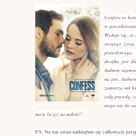
Confess to his
w poszukiwaniu
Wydaje się, ze
swojego życia
prawdziwego, 
dwójka jest d
Auburn tajemn
na jaw, Auburn
zamierza tak ł
całą prawdę, co
niego nie do ud
może liczyć na miłość?
P.S.
Na ten serial natknęłam się całkowicie prz