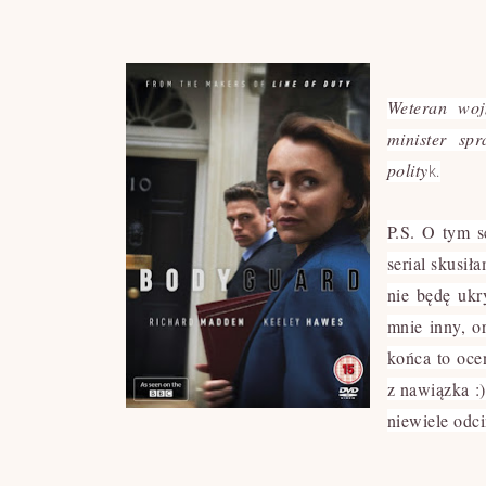
Weteran woj
minister sp
polity
k.
P.S.
O tym se
serial skusił
nie będę ukry
mnie inny, o
końca to oce
z nawiązka :)
niewiele odc