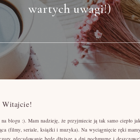
wartych uwagi!)
Witajcie!
na blogu :). Mam nadzieję, że przyjmiecie ją tak samo ciepło ja
ąca (filmy, seriale, książki i muzyka). Na wyciągnięcie ręki mam
eczory zdecydowanie będę dłuższe a dni pochmurne i deszczowe