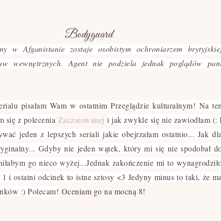
Bodyguard
ny w Afganistanie zostaje osobistym ochroniarzem brytyjskie
raw wewnętrznych. Agent nie podziela jednak poglądów pan
rialu pisałam Wam w ostatnim Przeglądzie kulturalnym!
Na te
am się z polecenia
Zaczarowanej
i jak zwykle się nie zawiodłam (: 
wać jeden z lepszych seriali jakie obejrzałam ostatnio... Jak dl
ryginalny... Gdyby nie jeden wątek, który mi się nie spodobał d
niłabym go nieco wyżej...Jednak zakończenie mi to wynagrodził
 1 i ostatni odcinek to istne sztosy <3 Jedyny minus to taki, że m
inków :) Polecam!
Oceniam go na mocną 8!