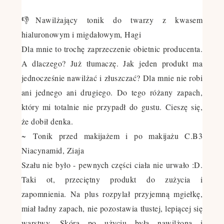
👎
Nawilżający tonik do twarzy z kwasem
hialuronowym i migdałowym, Hagi
Dla mnie to trochę zaprzeczenie obietnic producenta.
A dlaczego? Już tłumaczę. Jak jeden produkt ma
jednocześnie nawilżać i złuszczać? Dla mnie nie robi
ani jednego ani drugiego. Do tego różany zapach,
który mi totalnie nie przypadł do gustu. Cieszę się,
że dobił denka.
~
Tonik przed makijażem i po makijażu C.B3
Niacynamid, Ziaja
Szału nie było - pewnych części ciała nie urwało :D.
Taki ot, przeciętny produkt do zużycia i
zapomnienia. Na plus rozpylał przyjemną mgiełkę,
miał ładny zapach, nie pozostawia tłustej, lepiącej się
warstwy. Skóra po użyciu była nawilżona i