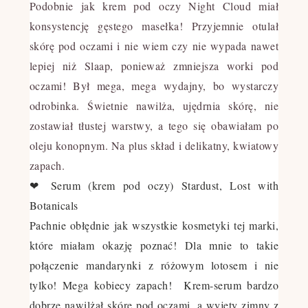
Podobnie jak krem pod oczy Night Cloud miał
konsystencję gęstego masełka! Przyjemnie otulał
skórę pod oczami i nie wiem czy nie wypada nawet
lepiej niż Slaap, ponieważ zmniejsza worki pod
oczami! Był mega, mega wydajny, bo wystarczy
odrobinka. Świetnie nawilża, ujędrnia skórę, nie
zostawiał tłustej warstwy, a tego się obawiałam po
oleju konopnym. Na plus skład i delikatny, kwiatowy
zapach.
❤ Serum (krem pod oczy) Stardust, Lost with
Botanicals
Pachnie obłędnie jak wszystkie kosmetyki tej marki,
które miałam okazję poznać! Dla mnie to takie
połączenie mandarynki z różowym lotosem i nie
tylko! Mega kobiecy zapach! Krem-serum bardzo
dobrze nawilżał skórę pod oczami, a wyjęty zimny z