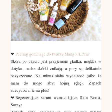
❤
Peeling gommage do twarzy Mango, Lirene
Skóra po użyciu jest przyjemnie gładka, miękka w
dotyku, suche skórki znikają, a pory są delikatnie
oczyszczone. Na minus słaba wydajność (albo Ja
mam do niego zbyt hojną rękę). Zapach
zdecydowanie na plus!
❤Regenerujące serum wzmacniające Skin Boost,
Soraya
Zapach, cena, działanie to jego główne zalety!