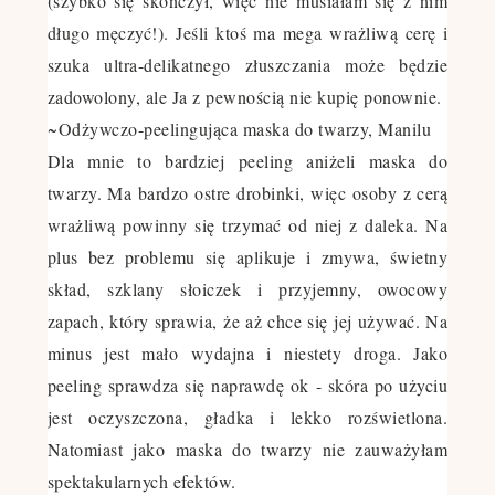
(szybko się skończył, więc nie musiałam się z nim
długo męczyć!). Jeśli ktoś ma mega wrażliwą cerę i
szuka ultra-delikatnego złuszczania może będzie
zadowolony, ale Ja z pewnością nie kupię ponownie.
~
Odżywczo-peelingująca maska do twarzy, Manilu
Dla mnie to bardziej peeling aniżeli maska do
twarzy. Ma bardzo ostre drobinki, więc osoby z cerą
wrażliwą powinny się trzymać od niej z daleka. Na
plus bez problemu się aplikuje i zmywa, świetny
skład, szklany słoiczek i przyjemny, owocowy
zapach, który sprawia, że aż chce się jej używać. Na
minus jest mało wydajna i niestety droga. Jako
peeling sprawdza się naprawdę ok - skóra po użyciu
jest oczyszczona, gładka i lekko rozświetlona.
Natomiast jako maska do twarzy nie zauważyłam
spektakularnych efektów.