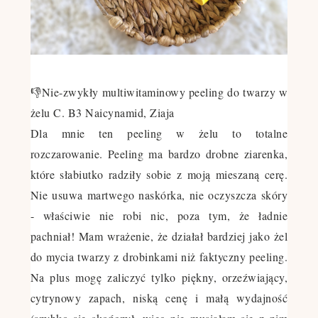
👎
Nie-zwykły multiwitaminowy peeling do twarzy w
żelu C. B3 Naicynamid, Ziaja
Dla mnie ten peeling w żelu to totalne
rozczarowanie. Peeling ma bardzo drobne ziarenka,
które słabiutko radziły sobie z moją mieszaną cerę.
Nie usuwa martwego naskórka, nie oczyszcza skóry
- właściwie nie robi nic, poza tym, że ładnie
pachniał! Mam wrażenie, że działał bardziej jako żel
do mycia twarzy z drobinkami niż faktyczny peeling.
Na plus mogę zaliczyć tylko piękny, orzeźwiający,
cytrynowy zapach, niską cenę i małą wydajność