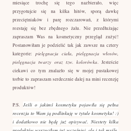
miesiące trochę się tego nazbierało, więc
przygotujcie się na kilka hitów, sporą dawkę
przeciętniaków i parę rozczarowań, z którymi
rozstaję się bez zbędnego żalu. Nie przedłużając
zapraszam Was na kosmetyczny przegląd zużyć!
Postanowiłam je podzielić tak jak zawsze na cztery
kategorie:
pielęgnacja ciała, pielęgnacja włosów,
pielęgnacja twarzy oraz tzw. kolorówka
. Jesteście
ciekawi co tym znalazło się w mojej pustakowej
torbie to zapraszam serdecznie dalej na mini recenzję
produktów!
P.S.
Jeśli o jakimś kosmetyku pojawiła się pełna
recenzja to Wam ją podlinkuję w tytule kosmetyku! :)
i dodatkowo nie będę już opisywać. Niestety kilka
produktów wyrzuciłam już wcześniej, ale i tak myślę,