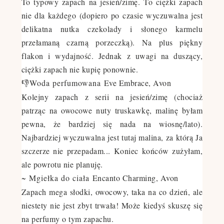
To typowy zapach na jesień/zimę. To ciężki zapach
nie dla każdego (dopiero po czasie wyczuwalna jest
delikatna nutka czekolady i słonego karmelu
przełamaną czarną porzeczką). Na plus piękny
flakon i wydajność. Jednak z uwagi na duszący,
ciężki zapach nie kupię ponownie.
👎Woda perfumowana
Eve Embrace, Avon
Kolejny zapach z serii na jesień/zimę (chociaż
patrząc na owocowe nuty truskawkę, malinę byłam
pewna, że bardziej się nada na wiosnę/lato).
Najbardziej wyczuwalna jest tutaj malina, za którą Ja
szczerze nie przepadam... Koniec końców zużyłam,
ale powrotu nie planuję.
~ Mgiełka do ciała
Encanto Charming, Avon
Zapach mega słodki, owocowy, taka na co dzień, ale
niestety nie jest zbyt trwała! Może kiedyś skuszę się
na perfumy o tym zapachu.