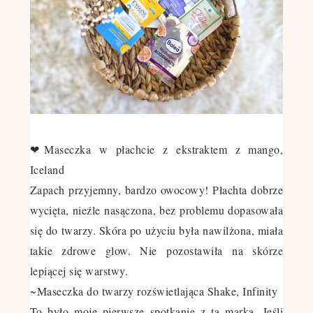
❤
Maseczka w płachcie z ekstraktem z mango,
Iceland
Zapach przyjemny, bardzo owocowy! Płachta dobrze
wycięta, nieźle nasączona, bez problemu dopasowała
się do twarzy. Skóra po użyciu była nawilżona, miała
takie zdrowe glow. Nie pozostawiła na skórze
lepiącej się warstwy.
~
Maseczka do twarzy rozświetlająca Shake, Infinity
To było moje pierwsze spotkanie z tą marką. Jeśli