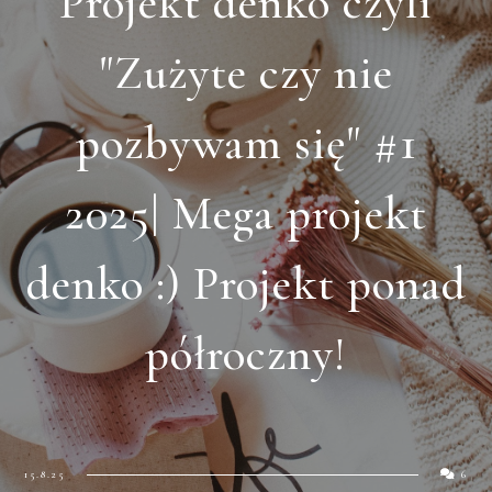
Projekt denko czyli
"Zużyte czy nie
pozbywam się" #1
2025| Mega projekt
denko :) Projekt ponad
półroczny!
15.8.25
6