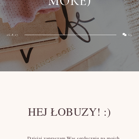
MORE)
26.8.17
69
HEJ ŁOBUZY! :)
Dzisiaj zapraszam Was serdecznie na moich