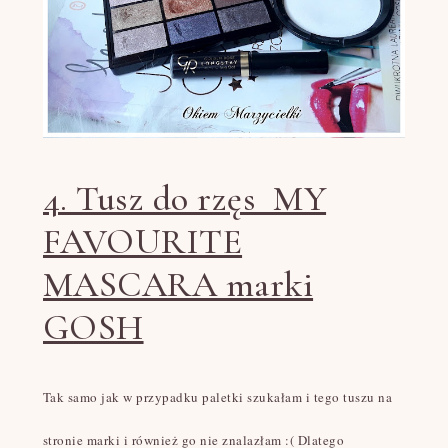
4. Tusz do rzęs MY
FAVOURITE
MASCARA marki
GOSH
Tak samo jak w przypadku paletki szukałam i tego tuszu na
stronie marki i również go nie znalazłam :( Dlatego