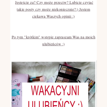
Jesteście za? Czy może przeciw? Lubicie czytać
takie posty czy może niekoniecznie?:) Jestem
ciekawa Waszych opinii :)
Po tym "krótkim" wstępie zapraszam Was na moich
ulubieńców :)