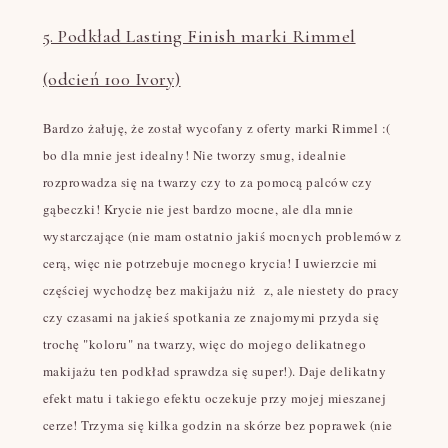
5. Podkład Lasting Finish marki Rimmel
(odcień 100 Ivory)
Bardzo żałuję, że został wycofany z oferty marki Rimmel :(
bo dla mnie jest idealny! Nie tworzy smug, idealnie
rozprowadza się na twarzy czy to za pomocą palców czy
gąbeczki! Krycie nie jest bardzo mocne, ale dla mnie
wystarczające (nie mam ostatnio jakiś mocnych problemów z
cerą, więc nie potrzebuje mocnego krycia! I uwierzcie mi
częściej wychodzę bez makijażu niż z, ale niestety do pracy
czy czasami na jakieś spotkania ze znajomymi przyda się
trochę "koloru" na twarzy, więc do mojego delikatnego
makijażu ten podkład sprawdza się super!). Daje delikatny
efekt matu i takiego efektu oczekuje przy mojej mieszanej
cerze! Trzyma się kilka godzin na skórze bez poprawek (nie