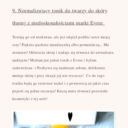
9. Normalizujący tonik do twarzy do skóry
tłustej z niedoskonałościami marki Evree
Testuję go od niedawna, ale już zdążył podbić serce mojej
cery! Pięknie pachnie mandarynką albo pomarańczą... Ma
atomizer! Odświeża skórę i nadaje się również do utrwalenia
makijażu! Miałam już jeden tonik z Evree i byłam
zadowolona :) Pozbywa się nadmiaru sebum, delikatnie
matuje skórę i przy okazji jej nie wysusza! Co do tego
tonika będę go testować nadal i z pewnością za jakiś czas
pojawi się pełna recenzja! Kuszą mnie również pozostałe
kosmetyki z tej serii!