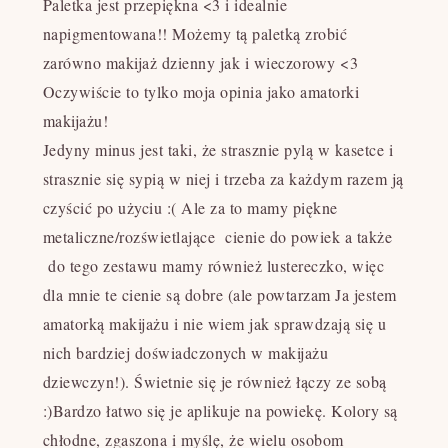
Paletka jest przepiękna <3 i idealnie
napigmentowana!! Możemy tą paletką zrobić
zarówno makijaż dzienny jak i wieczorowy <3
Oczywiście to tylko moja opinia jako amatorki
makijażu!
Jedyny minus jest taki, że strasznie pylą w kasetce i
strasznie się sypią w niej i trzeba za każdym razem ją
czyścić po użyciu :( Ale za to mamy piękne
metaliczne/rozświetlające cienie do powiek a także
do tego zestawu mamy również lustereczko, więc
dla mnie te cienie są dobre (
ale powtarzam Ja jestem
amatorką makijażu i nie wiem jak sprawdzają się u
nich bardziej doświadczonych w makijażu
dziewczyn!
). Świetnie się je również łączy ze sobą
:)Bardzo łatwo się je aplikuje na powiekę. Kolory są
chłodne, zgaszona i myślę, że wielu osobom