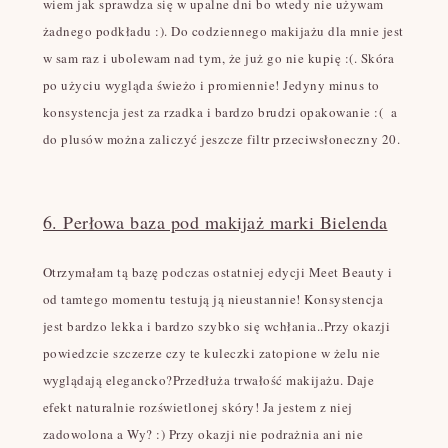
wiem jak sprawdza się w upalne dni bo wtedy nie używam
żadnego podkładu :). Do codziennego makijażu dla mnie jest
w sam raz i ubolewam nad tym, że już go nie kupię :(. Skóra
po użyciu wygląda świeżo i promiennie! Jedyny minus to
konsystencja jest za rzadka i bardzo brudzi opakowanie :( a
do plusów można zaliczyć jeszcze filtr przeciwsłoneczny 20.
6. Perłowa baza pod makijaż marki Bielenda
Otrzymałam tą bazę podczas ostatniej edycji Meet Beauty i
od tamtego momentu testują ją nieustannie! Konsystencja
jest bardzo lekka i bardzo szybko się wchłania..Przy okazji
powiedzcie szczerze czy te kuleczki zatopione w żelu nie
wyglądają elegancko?Przedłuża trwałość makijażu. Daje
efekt naturalnie rozświetlonej skóry! Ja jestem z niej
zadowolona a Wy? :) Przy okazji nie podrażnia ani nie