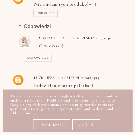
Nie miałam tych produktów :)
ODPOWIEDZ
Odpowiedzi
MARZYCIELKA
16 WRZEŚNIA 2017 14:40
O widzisz :)
ODPOWIEDZ
LUZBLUEZZ
26 SIERPNIA 2017 23:15
Ładne cienie ma ta paletka :)
ODPOWIEDZ
This site uses cookies from Google to deliver its services and to
analyze traffic. Your IP address and user-agent are shared with
Google along with performance and security metrics to ensure
Odpowiedzi
quality of service, generate usage statistics, and to detect and
address abuse.
MARZYCIELKA
16 WRZEŚNIA 2017 14:40
LEARN MORE
GOT IT
Zgadzam się :)