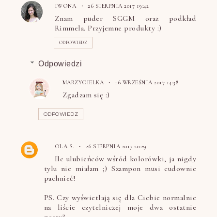
IWONA
26 SIERPNIA 2017 19:42
Znam puder SGGM oraz podkład
Rimmela. Przyjemne produkty :)
ODPOWIEDZ
Odpowiedzi
MARZYCIELKA
16 WRZEŚNIA 2017 14:38
Zgadzam się :)
ODPOWIEDZ
OLA S.
26 SIERPNIA 2017 20:29
Ile ulubieńców wśród kolorówki, ja nigdy
tylu nie miałam ;) Szampon musi cudownie
pachnieć!
PS. Czy wyświetlają się dla Ciebie normalnie
na liście czytelniczej moje dwa ostatnie
posty?