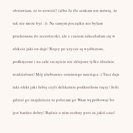
obstawiam, że to nowość! (albo Ja źle szukam nie mówię, że
tak nie może być :)). Na samym początku nie byłam
przekonana do szczoteczki, ale z czasem zakochałam się w
efekcie jaki on daje! Rzęsy po użyciu są wydłużone,
podkręcone i na całe szczęście nie sklejone tylko idealnie
rozdzielone! Mój ulubieniec ostatniego miesiąca :) Tusz daje
taki efekt jaki lubię czyli delikatnie podkreślone rzęsy! Jeśli
gdzieś go znajdziecie to polecam go Wam wypróbować bo
jest bardzo dobry! Będzie o nim osobny post za jakiś czas!