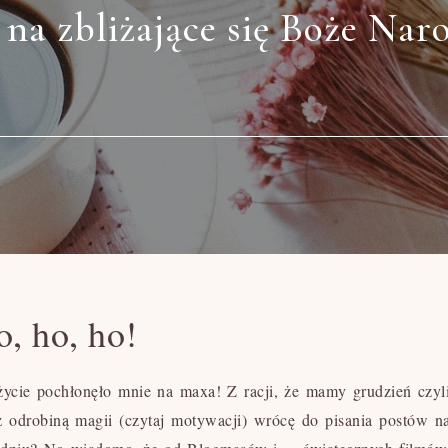
 na zbliżające się Boże Nar
, ho, ho!
 życie pochłonęło mnie na maxa! Z racji, że mamy grudzień czyl
 odrobiną magii (czytaj motywacji) wrócę do pisania postów n