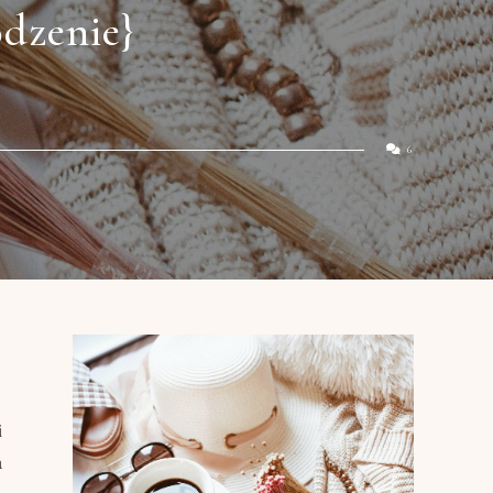
odzenie}
6
i
a