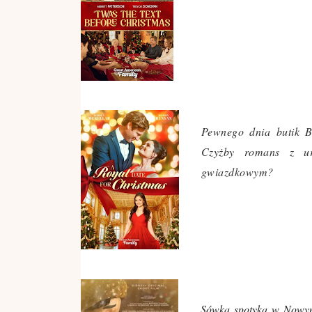
Pewnego dnia butik Be
Czyżby romans z uro
gwiazdkowym?
Sówka spotyka w Nowym