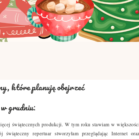
my, które planuję obejrzeć
:
w grudniu
ięcej świątecznych produkcji. W tym roku stawiam w większośc
 świąteczny repertuar stworzyłam przeglądając Internet ora