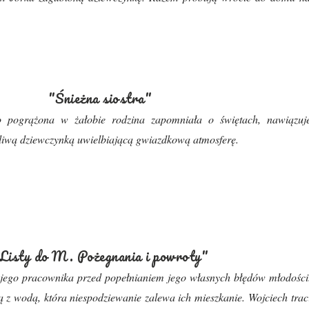
"Śnieżna siostra"
o pogrążona w żałobie rodzina zapomniała o świętach, nawiązuj
tliwą dziewczynką uwielbiającą gwiazdkową atmosferę.
Listy do M. Pożegnania i powroty"
jego pracownika przed popełnianiem jego własnych błędów młodości
 z wodą, która niespodziewanie zalewa ich mieszkanie. Wojciech trac