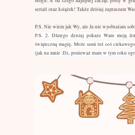
bloga! A od czego najlepiej zacząć posty w gr
seriali oraz książek! Także dzisiaj zapraszam W
P.S.
Nie wiem jak Wy, ale Ja nie wyobrażam sobi
P.S. 2.
Dlatego dzisiaj pokaże Wam moją list
świąteczną magię. Może sami też coś ciekawego m
(jak na mnie :D), ponieważ mam w tym roku ogr