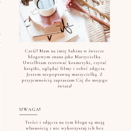
,
ć
y
Cześć! Mam na imię Sabina w świecie
blogowym znana jako Marzycielka.
Uwielbiam testować kosmetyki, czytać
książki, oglądać filmy i robić zdjęcia.
Jestem niepoprawną marzycielką. Z
przyjemnością zapraszam Cię do mojego
świata!
UWAGA!
Treści i zdjęcia na tym blogu są moją
własnością i nie wykorzystuj ich bez