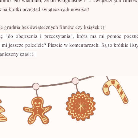
udniu? No wiadomo, że od Blogmasów i ... świątecznych filmów
as na krótki przegląd świątecznych nowości!
e grudnia bez świątecznych filmów czy książek :)
ę "do obejrzenia i przeczytania", która ma mi pomóc poczu
i jeszcze polecicie? Piszcie w komentarzach. Są to krótkie list
aniczony czas :).