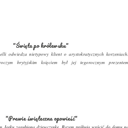
"Święta po królewsku"
lli odwiedza nietypowy klient o arystokratycznych korzeniach
czym brytyjskim księciem był jej tegorocznym prezente
"Prawie świąteczna opowieść"
 Jorku zagubioną dziewczynkę. Razem próbują wrócić do domu n