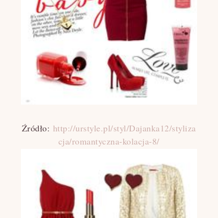
Źródło:
http://urstyle.pl/styl/Dajanka12/styliza
cja/romantyczna-kolacja-8/