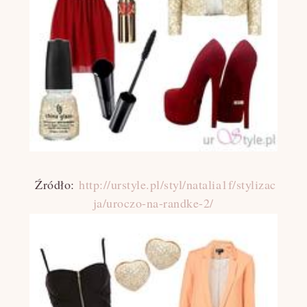
Źródło:
http://urstyle.pl/styl/natalia1f/stylizac
ja/uroczo-na-randke-2/