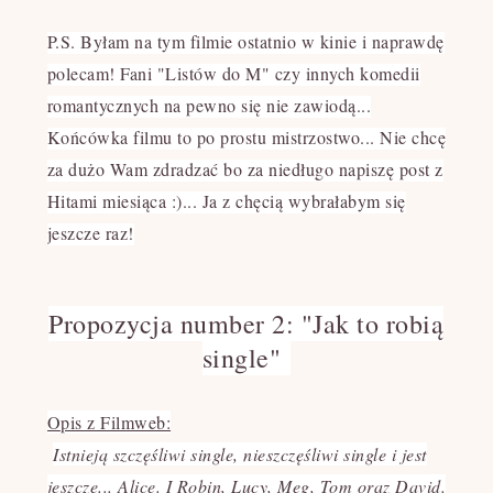
P.S. Byłam na tym filmie ostatnio w kinie i naprawdę
polecam! Fani "Listów do M" czy innych komedii
romantycznych na pewno się nie zawiodą...
Końcówka filmu to po prostu mistrzostwo... Nie chcę
za dużo Wam zdradzać bo za niedługo napiszę post z
Hitami miesiąca :)... Ja z chęcią wybrałabym się
jeszcze raz!
Propozycja number 2: "Jak to robią
single"
Opis z Filmweb:
Istnieją szczęśliwi single, nieszczęśliwi single i jest
jeszcze... Alice. I Robin, Lucy, Meg, Tom oraz David.