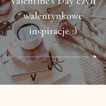
Valentine's Day czyli
walentynkowe
inspiracje :)
13.2.16
75