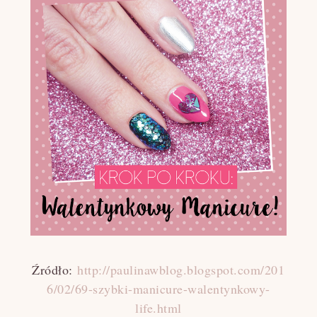
Źródło:
http://paulinawblog.blogspot.com/201
6/02/69-szybki-manicure-walentynkowy-
life.html