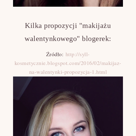
Kilka propozycji "makijażu
walentynkowego" blogerek:
Źródło:
http://syll-
kosmetycznie.blogspot.com/2016/02/makijaz-
na-walentynki-propozycja-1.html