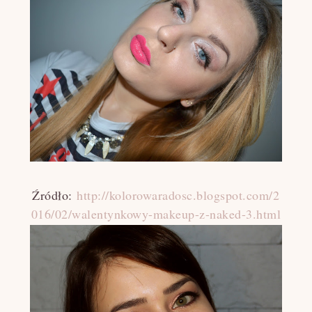
Źródło:
http://kolorowaradosc.blogspot.com/2
016/02/walentynkowy-makeup-z-naked-3.html