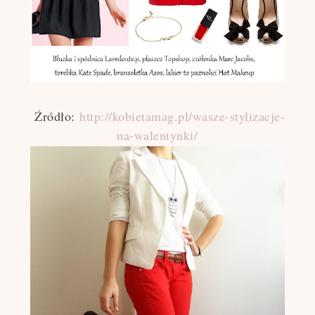
Źródło:
http://kobietamag.pl/wasze-stylizacje-
na-walentynki/