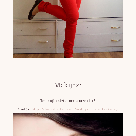
Makijaż:
Ten najbardziej mnie urzekł <3
Źródło:
http://cherryballart.com/makijaz-walentynkowy/