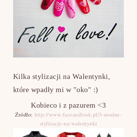
Kilka stylizacji na Walentynki,
które wpadły mi w "oko" :)
Kobieco i z pazurem <3
Źródło:
http://www.faceandlook.pl/3-modne-
stylizacje-na-walentynki