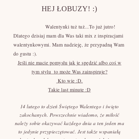
HEJ ŁOBUZY! :)
Walentynki tuż tuż...To już jutro!
Dlatego dzisiaj mam dla Was taki mix z inspiracjami
walentynkowymi. Mam nadzieję, że przypadną Wam
do gustu :).
Jeśli nie macie pomysłu jak je spędzić albo coś w
tym stylu to może Was zainspiruje?
Kto wie :D.
Takie last minute :D
14 lutego to dzień Świętego Walentego i święto
zakochanych. Powszechnie wiadomo, że miłość
należy sobie okazywać każdego dnia a ten jeden ma
to jedynie przypieczętować. Jest także wspaniałą