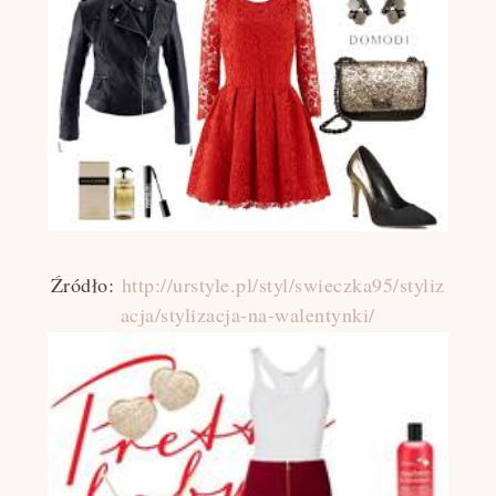
Źródło:
http://urstyle.pl/styl/swieczka95/styliz
acja/stylizacja-na-walentynki/