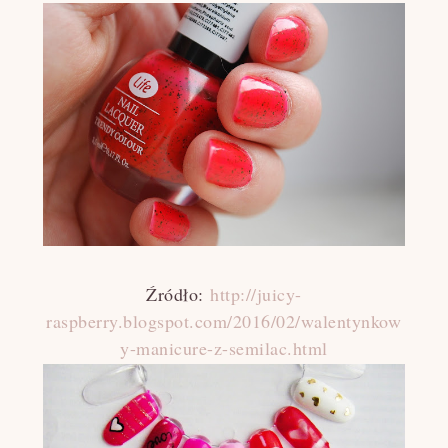
Źródło:
http://juicy-
raspberry.blogspot.com/2016/02/walentynkow
y-manicure-z-semilac.html