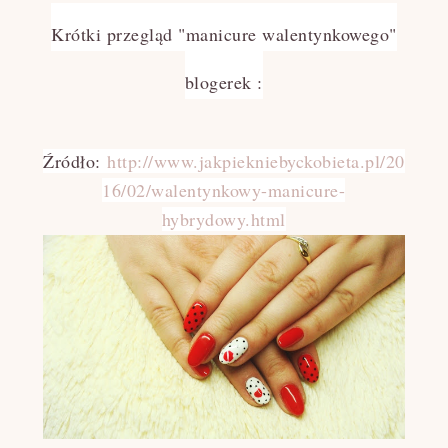
Krótki przegląd "manicure walentynkowego"
blogerek :
Źródło:
http://www.jakpiekniebyckobieta.pl/20
16/02/walentynkowy-manicure-
hybrydowy.html