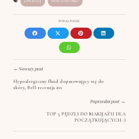
LIFESTYLE
POST GOŚCINNY
PODAJ DALEJ:
←
Nowszy post
Hypoalergiczny fluid dopasowujący się do
skóry, Bell-recenzja #11
Poprzedni post
→
TOP 5 PĘDZLI DO MAKIJAŻU DLA
POCZĄTKUJĄCYCH :)