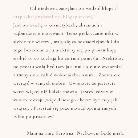
Od niedawna zaczęłam prowadzić bloga :)
http://katjanakarolinaa.blogspot.com/
.
Jest on trochę o kosmetykach, ubraniach a
najbardziej o motywacji. Teraz praktycznie nikt w
siebie nie wierzy , mają się za beznadziejnych i do
tego beztalencia , a niektórzy się po prostu boją
zrobić to co kochają bo co inni pomyślą . Niektórzy
po prostu wolą być tacy jak inni i się nie wyróżniać
z tłumy i nie robić wokół siebie szumu . Zacznijcie
wierzyć w samych siebie . Uwierzcie że jesteście
warci więcej niż ludzie mówią . Jesteś jedyny w
swoim rodzaju ,więc dlaczego chcesz być tacy jak
wszyscy . Przestań się przejmować opinią innych ,
tylko po prostu żyć.
Mam na imię Karolina . Niebawem będę miała