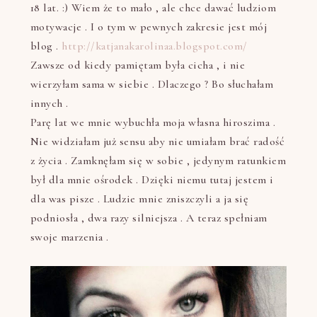
18 lat. :) Wiem że to mało , ale chce dawać ludziom
motywacje . I o tym w pewnych zakresie jest mój
blog .
http://katjanakarolinaa.blogspot.com/
Zawsze od kiedy pamiętam była cicha , i nie
wierzyłam sama w siebie . Dlaczego ? Bo słuchałam
innych .
Parę lat we mnie wybuchła moja własna hiroszima .
Nie widziałam już sensu aby nie umiałam brać radość
z życia . Zamknęłam się w sobie , jedynym ratunkiem
był dla mnie ośrodek . Dzięki niemu tutaj jestem i
dla was pisze . Ludzie mnie zniszczyli a ja się
podniosła , dwa razy silniejsza . A teraz spełniam
swoje marzenia .