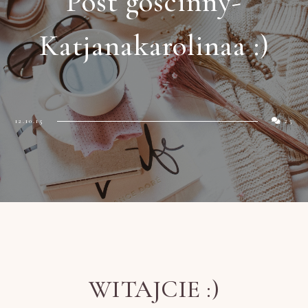
Post gościnny-
Katjanakarolinaa :)
12.10.15
25
WITAJCIE :)