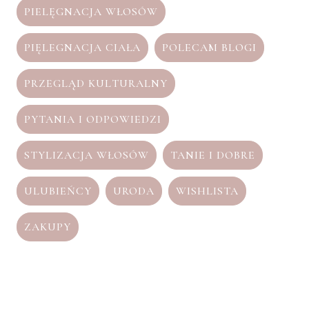
PIELĘGNACJA WŁOSÓW
PIĘLEGNACJA CIAŁA
POLECAM BLOGI
PRZEGLĄD KULTURALNY
PYTANIA I ODPOWIEDZI
STYLIZACJA WŁOSÓW
TANIE I DOBRE
ULUBIEŃCY
URODA
WISHLISTA
ZAKUPY