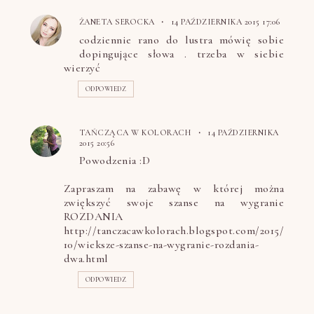
ŻANETA SEROCKA
14 PAŹDZIERNIKA 2015 17:06
codziennie rano do lustra mówię sobie
dopingujące słowa . trzeba w siebie
wierzyć
ODPOWIEDZ
TAŃCZĄCA W KOLORACH
14 PAŹDZIERNIKA
2015 20:56
Powodzenia :D
Zapraszam na zabawę w której można
zwiększyć swoje szanse na wygranie
ROZDANIA
http://tanczacawkolorach.blogspot.com/2015/
10/wieksze-szanse-na-wygranie-rozdania-
dwa.html
ODPOWIEDZ