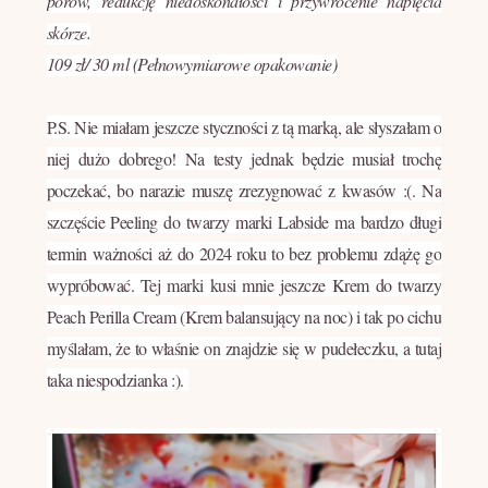
porów, redukcję niedoskonałości i przywrócenie napięcia
skórze.
109 zł/ 30 ml (Pełnowymiarowe opakowanie)
P.S.
Nie miałam jeszcze styczności z tą marką, ale słyszałam o
niej dużo dobrego! Na testy jednak będzie musiał trochę
poczekać, bo narazie muszę zrezygnować z kwasów :(. Na
szczęście Peeling do twarzy marki Labside ma bardzo długi
termin ważności aż do 2024 roku to bez problemu zdążę go
wypróbować. Tej marki kusi mnie jeszcze
Krem do twarzy
Peach Perilla Cream (Krem balansujący na noc)
i tak po cichu
myślałam, że to właśnie on znajdzie się w pudełeczku, a tutaj
taka niespodzianka :).