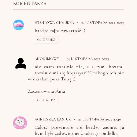
KOMENTARZE
WIŚNIOWA CHMURKA
24 LISTOPADA 2022 20:23
bardzo fajna zawartość :)
ODPOWIEDZ
ANONIMOWY
24 LISTOPADA 2022 20:25
nie znam totalnie nic, a z tymi boxami
totalnie mi się kojarzysz! U nikogo ich nie
widziałam poza Tobą :)
Zaczarowana Ania
ODPOWIEDZ
AGNIESZKA KANIUK
24 LISTOPADA 2022 20:40
Całość prezentuje się bardzo zacnie. Ja
bym była zadowolona z takiego pudełka.