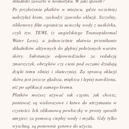
składniki zawarte w kosmetyku. W jaki sposób?
Po przyłożeniu płatków w miejscu, gdzie wcześniej
nałożyłaś krem, zachodzi zjawisko okluzji. Szczelny,
silikonowy film ogranicza ucieczkę wody z naskórka,
czyli tzw. TEWL (z angielskiego Transepidermal
Water Loss), a jednocześnie ułatwia przenikanie
składników aktywnych do głębiej położonych warstw
skóry. Substancje odpowiedzialne za redukcję
zmarszczek, obrzęków czy cieni pod oczami działają
dzięki temu silniej i skuteczniej. Za sprawą okluzji
skóra jest jeszcze gładsza, miększa i lepiej nawilżona,
niż po aplikacji samego kremu.
Płatków możesz używać tak często, jak chcesz,
ponieważ są wielorazowe i łatwe do utrzymania w
czystości. Ich silikonową powłoczkę w prosty sposób
umyjesz za pomocą ciepłej wody i mydła. Gdy tylko
wyschną, są ponownie gotowe do użycia.