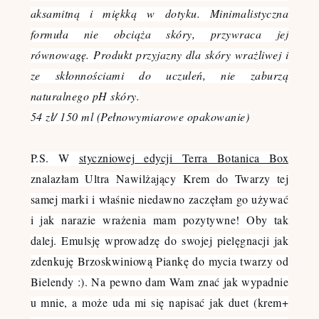
aksamitną i miękką w dotyku. Minimalistyczna
formuła nie obciąża skóry, przywraca jej
równowagę. Produkt przyjazny dla skóry wrażliwej i
ze skłonnościami do uczuleń, nie zaburzą
naturalnego pH skóry.
54 zł/ 150 ml (Pełnowymiarowe opakowanie)
P.S.
W
styczniowej edycji Terra Botanica Box
znalazłam
Ultra Nawilżający Krem do Twarzy
tej
samej marki i właśnie niedawno zaczęłam go używać
i jak narazie wrażenia mam pozytywne! Oby tak
dalej. Emulsję wprowadzę do swojej pielęgnacji jak
zdenkuję Brzoskwiniową Piankę do mycia twarzy od
Bielendy :). Na pewno dam Wam znać jak wypadnie
u mnie, a może uda mi się napisać jak duet (krem+