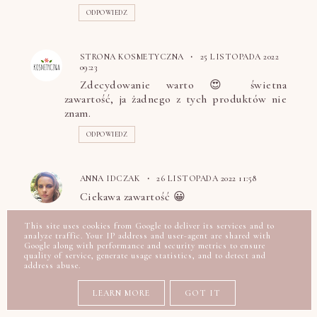
ODPOWIEDZ
STRONA KOSMETYCZNA
25 LISTOPADA 2022
09:23
Zdecydowanie warto 😍 świetna
zawartość, ja żadnego z tych produktów nie
znam.
ODPOWIEDZ
ANNA IDCZAK
26 LISTOPADA 2022 11:58
Ciekawa zawartość 😀
ODPOWIEDZ
This site uses cookies from Google to deliver its services and to
analyze traffic. Your IP address and user-agent are shared with
Google along with performance and security metrics to ensure
quality of service, generate usage statistics, and to detect and
CHOCOLADE
27 LISTOPADA 2022 22:46
address abuse.
Wielorazowe płatki mega ciekawe :)
LEARN MORE
GOT IT
ODPOWIEDZ