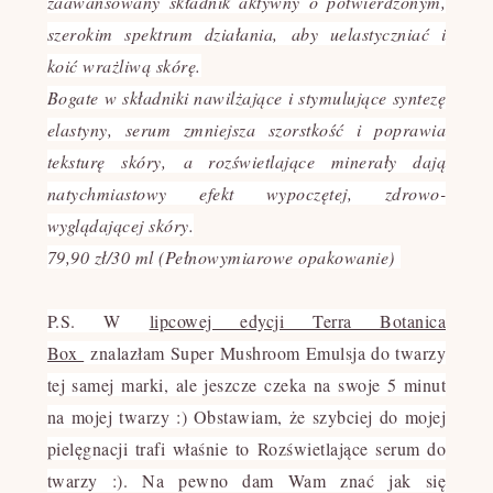
zaawansowany składnik aktywny o potwierdzonym,
szerokim spektrum działania,
aby uelastyczniać i
koić wrażliwą skórę.
Bogate w składniki nawilżające i stymulujące syntezę
elastyny, serum zmniejsza szorstkość i poprawia
teksturę skóry,
a rozświetlające minerały dają
natychmiastowy efekt wypoczętej, zdrowo-
wyglądającej skóry.
79,90 zł/30 ml (Pełnowymiarowe opakowanie)
P.S.
W
lipcowej edycji Terra Botanica
Box
znalazłam Super Mushroom Emulsja do twarzy
tej samej marki, ale jeszcze czeka na swoje 5 minut
na mojej twarzy :) Obstawiam, że szybciej do mojej
pielęgnacji trafi właśnie to Rozświetlające serum do
twarzy :). Na pewno dam Wam znać jak się