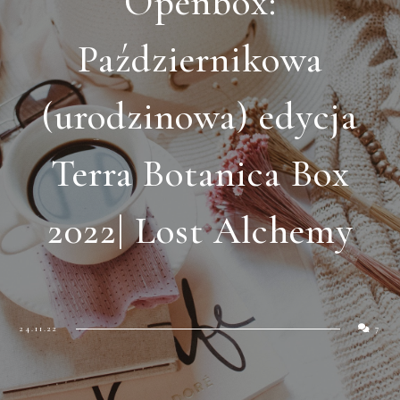
Openbox:
Październikowa
(urodzinowa) edycja
Terra Botanica Box
2022| Lost Alchemy
24.11.22
7