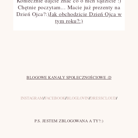
Koniecznie dajcie znać co o nich sądzicie :)
Chętnie poczytam... Macie już prezenty na
Dzień Ojca?:)
Jak obchodzicie Dzień Ojca w
tym roku?:)
BLOGOWE KANAŁY SPOŁECZNOŚCIOWE :D
INSTAGRAM
/
FACEBOOK
/
BLOGLOVIN
/
DRESSCLOUD
/
P.S. JESTEM ZBLOGOWANA A TY?:)