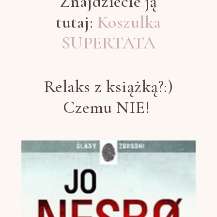
Znajdziecie ją
tutaj:
Koszulka
SUPERTATA
Relaks z książką?:)
Czemu NIE!