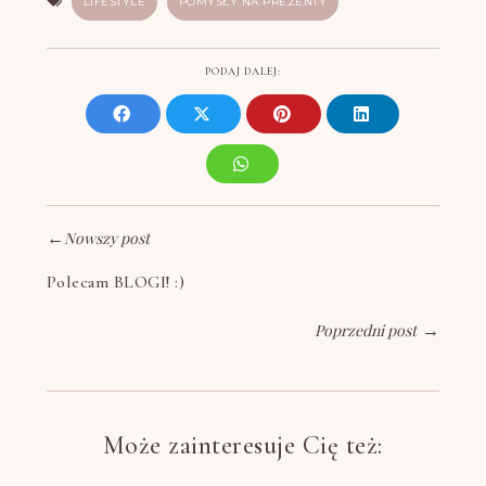
LIFESTYLE
POMYSŁY NA PREZENTY
PODAJ DALEJ:
←
Nowszy post
Polecam BLOGI! :)
Poprzedni post
→
Może zainteresuje Cię też: