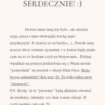
SERDECZNIE! :)
Dawno mnie tutaj nie było...ale niestety
sesja, praca i inne obowiązki trochę mnie
przytłoczyły :D (nawet aż za bardzo...)...Przede mną
jeszcze dwa! ostatnie egzaminy i w końcu będę miała
czas na to co kocham czyli na blogowanie...Dzisiaj
wpadłam na pomysł podzielenia się z Wami moimi
"pomysłami" na prezent z okazji Dnia Ojca.
Może
kogoś zainspiruje? Kto wie?:D. To tylko takie moje
"inspiracje".
P.S. Myślę, że te "prezenty" będą aktualne również
na urodziny, imieniny czy inne ważne okazje :D
czyli ogólnie cały rok :D.