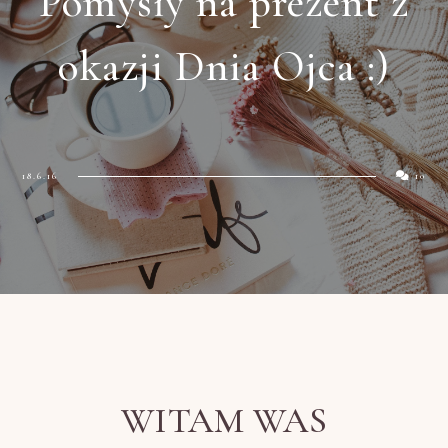
Pomysły na prezent z
okazji Dnia Ojca :)
18.6.16
10
WITAM WAS