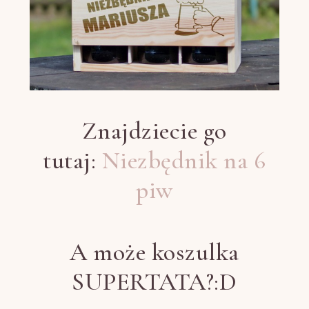
Znajdziecie go
tutaj:
Niezbędnik na 6
piw
A może koszulka
SUPERTATA?:D