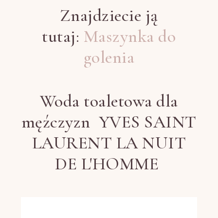
Znajdziecie ją
tutaj:
Maszynka do
golenia
Woda toaletowa dla
męźczyzn YVES SAINT
LAURENT LA NUIT
DE L'HOMME