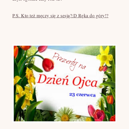
P.S. Kto też męczy się z sesją?:D Ręka do góry!?