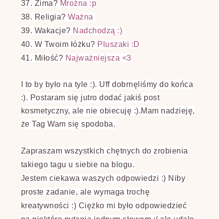
37. Zima?
Mroźna :p
38. Religia?
Ważna
39. Wakacje?
Nadchodzą :)
40. W Twoim łóżku?
Pluszaki :D
41. Miłość?
Najważniejsza <3
I to by było na tyle :). Uff dobrnęliśmy do końca
:). Postaram się jutro dodać jakiś post
kosmetyczny, ale nie obiecuję :).Mam nadzieję,
że Tag Wam się spodoba.
Zapraszam wszystkich chętnych do zrobienia
takiego tagu u siebie na blogu.
Jestem ciekawa waszych odpowiedzi :) Niby
proste zadanie, ale wymaga trochę
kreatywności :) Ciężko mi było odpowiedzieć