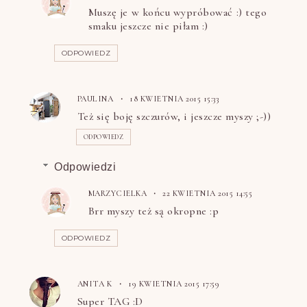
Muszę je w końcu wypróbować :) tego
smaku jeszcze nie piłam :)
ODPOWIEDZ
PAULINA
18 KWIETNIA 2015 15:33
Też się boję szczurów, i jeszcze myszy ;-))
ODPOWIEDZ
Odpowiedzi
MARZYCIELKA
22 KWIETNIA 2015 14:55
Brr myszy też są okropne :p
ODPOWIEDZ
ANITA K
19 KWIETNIA 2015 17:59
Super TAG :D