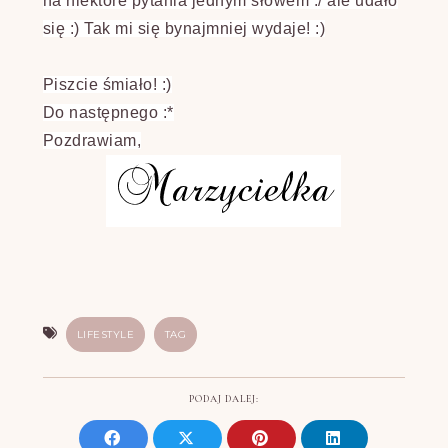
na niektóre pytania jednym słowem :/ ale udało
się :) Tak mi się bynajmniej wydaje! :)
Piszcie śmiało! :)
Do następnego :*
Pozdrawiam,
LIFESTYLE
TAG
PODAJ DALEJ: