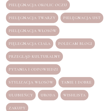
PIELĘGNACJA OKOLIC OCZU
PIELĘGNACJA TWARZY
PIELĘGNACJA UST
PIELĘGNACJA WŁOSÓW
PIĘLEGNACJA CIAŁA
POLECAM BLOGI
PRZEGLĄD KULTURALNY
PYTANIA I ODPOWIEDZI
STYLIZACJA WŁOSÓW
TANIE I DOBRE
ULUBIEŃCY
URODA
WISHLISTA
ZAKUPY