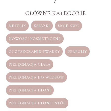
GŁÓWNE KATEGORIE
NETFLIX
KSIĄŻKI
MOJE KWC
NOWOŚCI KOSMETYCZNE
OCZYSZCZANIE TWARZY
PERFUMY
PIELĘGNACJA CIAŁA
PIELĘGNACJA DO WŁOSÓW
PIELĘGNACJA DŁONI
PIELĘGNACJA DŁONI I STÓP