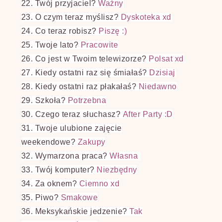
22. Twój przyjaciel?
Ważny
23. O czym teraz myślisz?
Dyskoteka xd
24. Co teraz robisz?
Piszę :)
25. Twoje lato?
Pracowite
26. Co jest w Twoim telewizorze?
Polsat xd
27. Kiedy ostatni raz się śmiałaś?
Dzisiaj
28. Kiedy ostatni raz płakałaś?
Niedawno
29. Szkoła?
Potrzebna
30. Czego teraz słuchasz?
After Party :D
31. Twoje ulubione zajęcie
weekendowe?
Zakupy
32. Wymarzona praca?
Własna
33. Twój komputer?
Niezbędny
34. Za oknem?
Ciemno xd
35. Piwo?
Smakowe
36. Meksykańskie jedzenie?
Tak