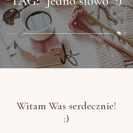
TAG: "Jedno słowo" :)
17.4.15
28
Witam Was serdecznie!
:)