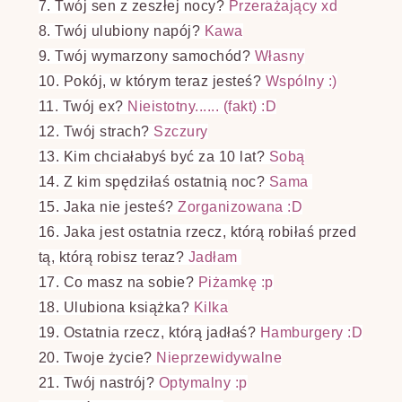
7. Twój sen z zeszłej nocy?
Przerażający xd
8. Twój ulubiony napój?
Kawa
9. Twój wymarzony samochód?
Własny
10. Pokój, w którym teraz jesteś?
Wspólny :)
11. Twój ex?
Nieistotny...... (fakt) :D
12. Twój strach?
Szczury
13. Kim chciałabyś być za 10 lat?
Sobą
14. Z kim spędziłaś ostatnią noc?
Sama
15. Jaka nie jesteś?
Zorganizowana :D
16. Jaka jest ostatnia rzecz, którą robiłaś przed
tą, którą robisz teraz?
Jadłam
17. Co masz na sobie?
Piżamkę :p
18. Ulubiona książka?
Kilka
19. Ostatnia rzecz, którą jadłaś?
Hamburgery :D
20. Twoje życie?
Nieprzewidywalne
21. Twój nastrój?
Optymalny :p