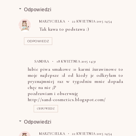
Odpowiedzi
MARZYCIELKA
22 KWIETNIA 2015 14:54
Tak kawa to podstawa :)
ODPOWIEDZ
SANDRA
18 KWIETNIA 2015 14:31
lubie piwa smakowe :0 karmi żurawinowe to
moje najlepsze :d od kiedy je odkryłam to
pryznajmniej raz w tygodniu mnie dopada
chęc na nie ;P
pozdrawiam i obserwuję
http://sand-cosmetics.blogspot.com/
ODPOWIEDZ
Odpowiedzi
MARZYCIELKA
22 KWIETNIA 2015 14:54